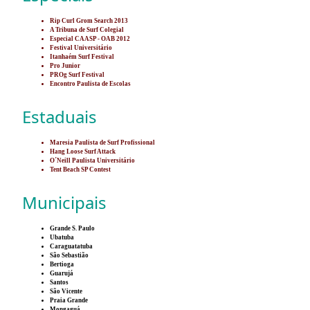
Rip Curl Grom Search 2013
A Tribuna de Surf Colegial
Especial CAASP - OAB 2012
Festival Universitário
Itanhaém Surf Festival
Pro Junior
PROg Surf Festival
Encontro Paulista de Escolas
Estaduais
Maresia Paulista de Surf Profissional
Hang Loose Surf Attack
O´Neill Paulista Universitário
Tent Beach SP Contest
Municipais
Grande S. Paulo
Ubatuba
Caraguatatuba
São Sebastião
Bertioga
Guarujá
Santos
São Vicente
Praia Grande
Mongaguá